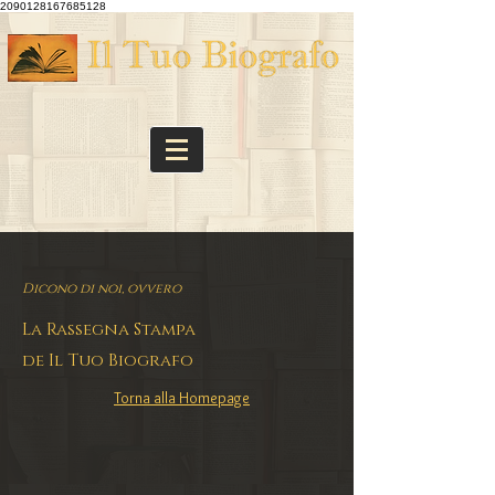
2090128167685128
Dicono di noi, ovvero
La Rassegna Stampa
de Il Tuo Biografo
Torna alla Homepage