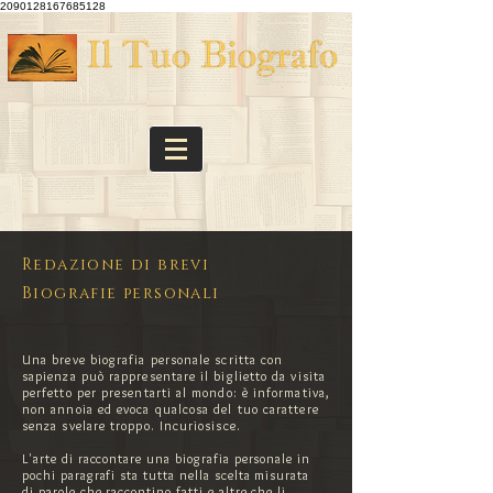
2090128167685128
Redazione di brevi
Biografie personali
Una breve biografia personale scritta con
sapienza può rappresentare il biglietto da visita
perfetto per presentarti al mondo: è informativa,
non annoia ed evoca qualcosa del tuo carattere
senza svelare troppo. Incuriosisce.
L'arte di raccontare una biografia personale in
pochi paragrafi sta tutta nella scelta misurata
di parole che raccontino fatti e altre che li