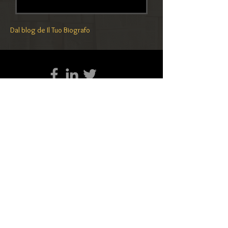
Dal blog de Il Tuo Biografo
Condividi questa pagina
Per sapere di più sulla Navigazione del
sito, l'utilizzo dei cookies e la tua Privacy,
clicca qui
Il Tuo Biografo
è un progetto ideato e
sviluppato da Nina Ferrari.
Contatta
Il Tuo Biografo
!