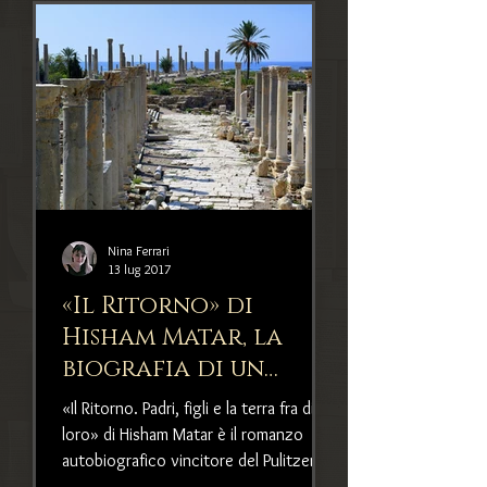
Nina Ferrari
13 lug 2017
«Il Ritorno» di
Hisham Matar, la
biografia di un
viaggio sulle orme
«Il Ritorno. Padri, figli e la terra fra di
del padre
loro» di Hisham Matar è il romanzo
autobiografico vincitore del Pulitzer
nel 2018. Racconta il v