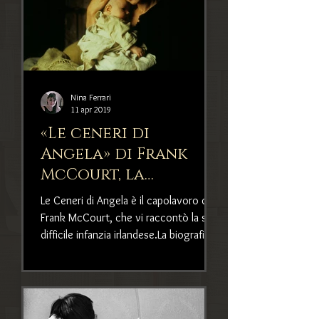
Nina Ferrari
11 apr 2019
«Le ceneri di
Angela» di Frank
McCourt, la
biografia di
Le Ceneri di Angela è il capolavoro di
un'infanzia
Frank McCourt, che vi raccontò la sua
irlandese
difficile infanzia irlandese.La biografia
dell'autore vinci