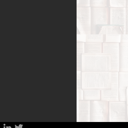
Benessere
amiglia
Filosofia
sa
Percorsi del lutto