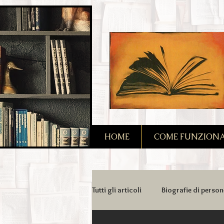
2090128167685128
HOME
COME FUNZIONA I
Tutti gli articoli
Biografie di person