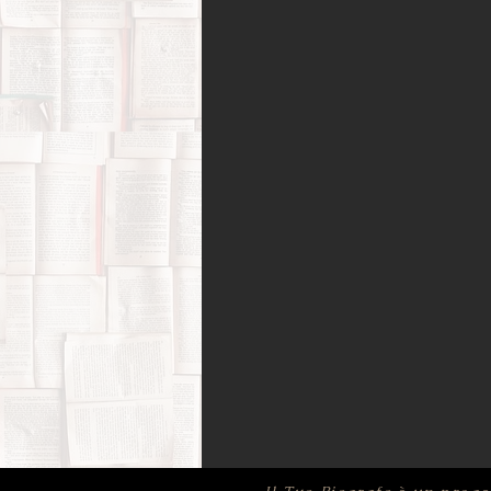
Amori possibili
Biografie di 
Bufale (letterarie) e post-verità
Film, corti e documentari
Fo
Infanzia e adolescenza
Memo
Psicologia
Ricerca di sé