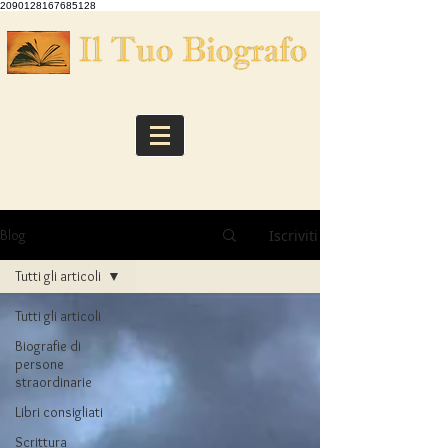
2090128167685128
Iscriviti
Blog
Tutti gli articoli
Tutti gli articoli
Biografie di
persone
straordinarie
Libri consigliati
Scrittura