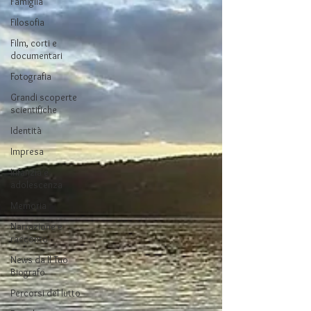
Famiglia
Filosofia
Film, corti e
documentari
Fotografia
Grandi scoperte
scientifiche
Identità
Impresa
Infanzia e
adolescenza
Memoria
Narrazione e
racconto
News da Il Tuo
Biografo
Percorsi del lutto