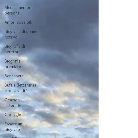
Alcune memorie
personali
Amori possibili
Biografie di donne
notevoli
Biografie di
scrittori
Biografie
premiate
Benessere
Bufale (letterarie)
e post-verità
Citazioni
letterarie
Coraggio
Essere un
biografo