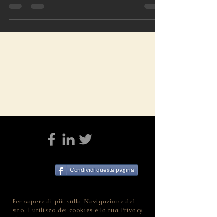
Proprio per la potenza evocativa e la brutalità dell'esecuzione del
progetto di Dahlberg, i suoi tre memoriali hanno suscitato critiche
Condividi questa pagina
Per sapere di più sulla Navigazione del
sito, l'utilizzo dei cookies e la tua Privacy,