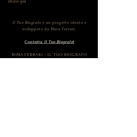
clicca qui
Il Tuo Biografo
è un progetto ideato e
sviluppato da Nina Ferrari.
Contatta
Il Tuo Biografo
!
NINA FERRARI - IL TUO BIOGRAFO
CF FRRNNI82D46L378O | P.IVA
02455100228
Strada della Pozzata - 38123 Trento (TN) -
ITALIA
© 2019 Il Tuo Biografo by NINA FERRARI.
All rights reserved.
Pictures CC0 by Pixabay.com