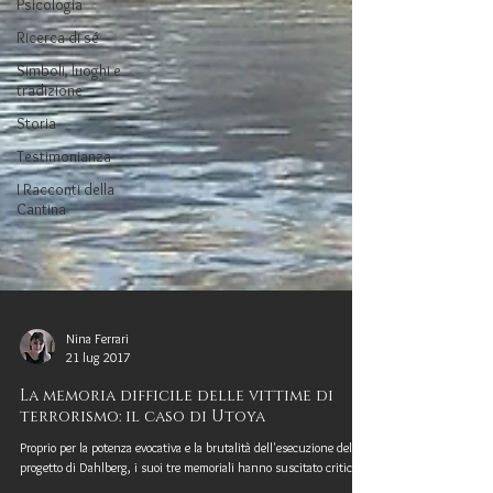
Psicologia
Ricerca di sé
Simboli, luoghi e
tradizione
Storia
Testimonianza
I Racconti della
Cantina
Nina Ferrari
21 lug 2017
La memoria difficile delle vittime di
terrorismo: il caso di Utoya