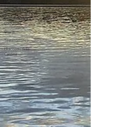
Psicologia
Ricerca di sé
Simboli, luoghi e
tradizione
Storia
Testimonianza
I Racconti della
Cantina