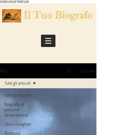
2090128167685128
Iscriviti
Blog
Tutti gli articoli
Tutti gli articoli
Biografie di
persone
straordinarie
Libri consigliati
Scrittura