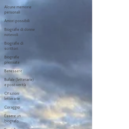
Alcune memorie
personali
Amori possibili
Biografie di donne
notevoli
Biografie di
scrittori
Biografie
premiate
Benessere
Bufale (letterarie)
e post-verità
Citazioni
letterarie
Coraggio
Essere un
biografo