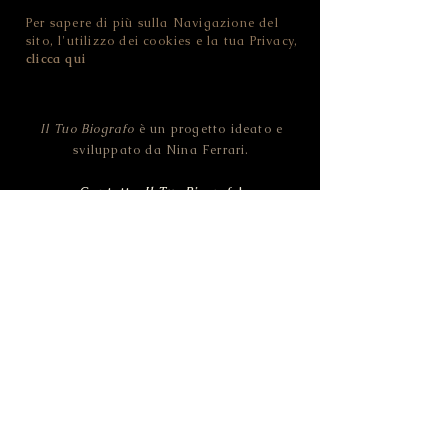
Per sapere di più sulla Navigazione del
sito, l'utilizzo dei cookies e la tua Privacy,
clicca qui
Il Tuo Biografo
è un progetto ideato e
sviluppato da Nina Ferrari.
Contatta
Il Tuo Biografo
!
NINA FERRARI - IL TUO BIOGRAFO
CF FRRNNI82D46L378O | P.IVA
02455100228
Strada della Pozzata - 38123 Trento (TN) -
ITALIA
© 2019 Il Tuo Biografo by NINA FERRARI.
All rights reserved.
Pictures CC0 by Pixabay.com