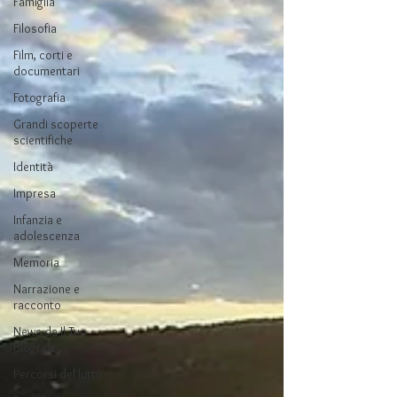
Famiglia
Filosofia
Film, corti e
documentari
Fotografia
Grandi scoperte
scientifiche
Identità
Impresa
Infanzia e
adolescenza
Memoria
Narrazione e
racconto
News da Il Tuo
Biografo
Percorsi del lutto