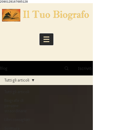
2090128167685128
Iscriviti
Blog
Tutti gli articoli
Tutti gli articoli
Biografie di
persone
straordinarie
Libri consigliati
Scrittura