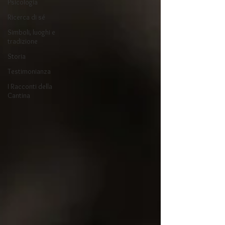
Psicologia
Ricerca di sé
Simboli, luoghi e
tradizione
Storia
Testimonianza
I Racconti della
Cantina