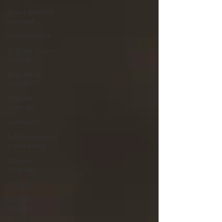
Alcune memorie
personali
Amori possibili
Biografie di donne
notevoli
Biografie di
scrittori
Biografie
premiate
Benessere
Bufale (letterarie)
e post-verità
Citazioni
letterarie
Coraggio
Essere un
biografo