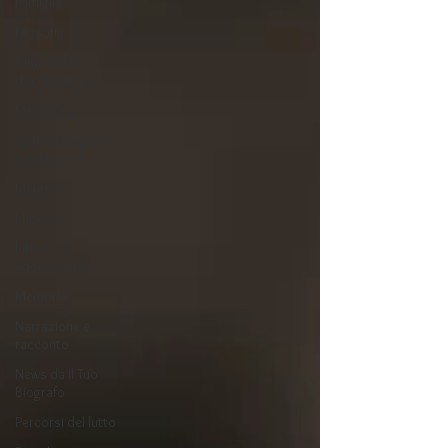
Famiglia
Filosofia
Film, corti e
documentari
Fotografia
Grandi scoperte
scientifiche
Identità
Impresa
Infanzia e
adolescenza
Memoria
Narrazione e
racconto
News da Il Tuo
Biografo
Percorsi del lutto