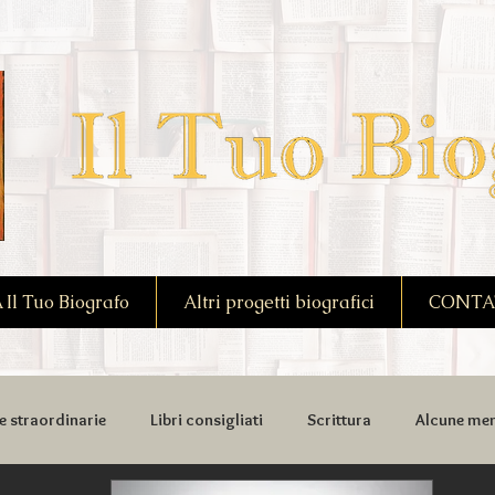
l Tuo Biografo
Altri progetti biografici
CONTA
e straordinarie
Libri consigliati
Scrittura
Alcune mem