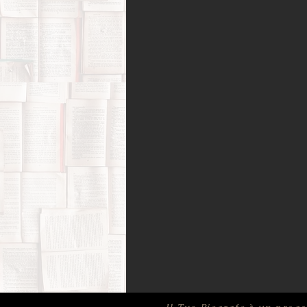
Amori possibili
Biografie di 
Bufale (letterarie) e post-verità
Film, corti e documentari
Fo
Infanzia e adolescenza
Memo
Psicologia
Ricerca di sé