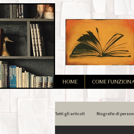
2090128167685128
HOME
COME FUNZIONA I
Tutti gli articoli
Biografie di person