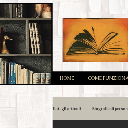
2090128167685128
HOME
COME FUNZIONA I
Tutti gli articoli
Biografie di person