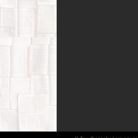
Amori possibili
Biografie di 
Bufale (letterarie) e post-verità
Film, corti e documentari
Fo
Infanzia e adolescenza
Memo
Psicologia
Ricerca di sé