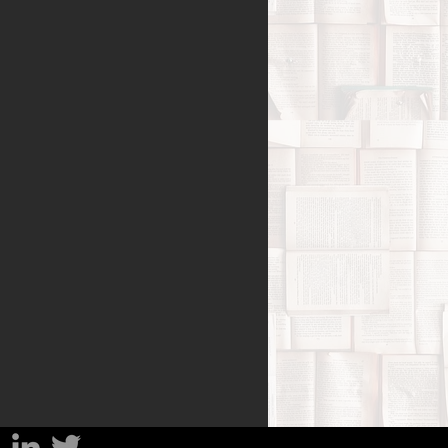
Benessere
amiglia
Filosofia
sa
Percorsi del lutto