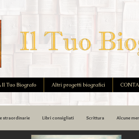
l Tuo Biografo
Altri progetti biografici
CONTA
e straordinarie
Libri consigliati
Scrittura
Alcune mem