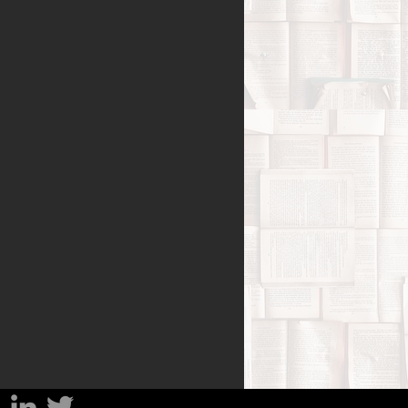
Benessere
amiglia
Filosofia
sa
Percorsi del lutto