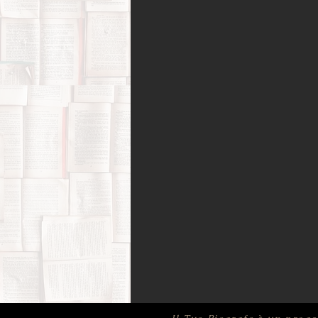
Amori possibili
Biografie di 
Bufale (letterarie) e post-verità
Film, corti e documentari
Fo
Infanzia e adolescenza
Memo
Psicologia
Ricerca di sé