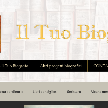
l Tuo Biografo
Altri progetti biografici
CONTA
e straordinarie
Libri consigliati
Scrittura
Alcune mem