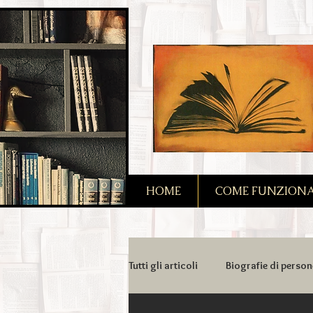
2090128167685128
HOME
COME FUNZIONA I
Tutti gli articoli
Biografie di person