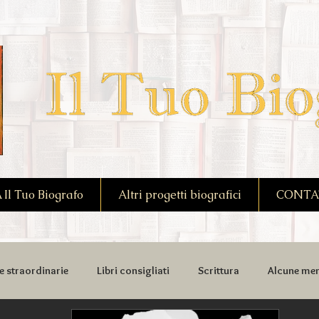
l Tuo Biografo
Altri progetti biografici
CONTA
e straordinarie
Libri consigliati
Scrittura
Alcune mem