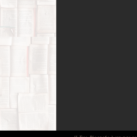
Amori possibili
Biografie di 
Bufale (letterarie) e post-verità
Film, corti e documentari
Fo
Infanzia e adolescenza
Memo
Psicologia
Ricerca di sé