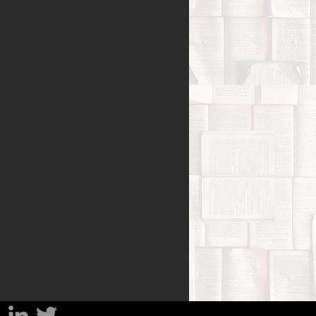
Benessere
amiglia
Filosofia
sa
Percorsi del lutto