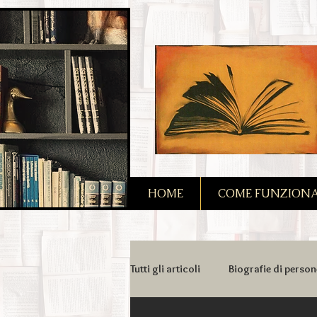
2090128167685128
HOME
COME FUNZIONA I
Tutti gli articoli
Biografie di person