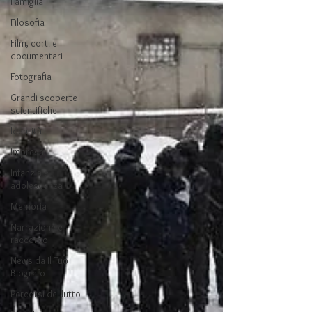
Famiglia
Filosofia
Film, corti e
documentari
Fotografia
Grandi scoperte
scientifiche
Identità
Impresa
Infanzia e
adolescenza
Memoria
Narrazione e
racconto
News da Il Tuo
Biografo
Percorsi del lutto