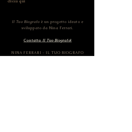
clicca qui
Il Tuo Biografo
è un progetto ideato e
sviluppato da Nina Ferrari.
Contatta
Il Tuo Biografo
!
NINA FERRARI - IL TUO BIOGRAFO
CF FRRNNI82D46L378O | P.IVA
02455100228
Strada della Pozzata - 38123 Trento (TN) -
ITALIA
© 2019 Il Tuo Biografo by NINA FERRARI.
All rights reserved.
Pictures CC0 by Pixabay.com