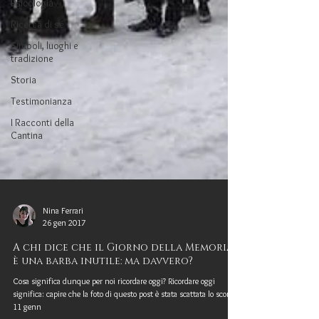
Psicologia
Ricerca di sé
Simboli, luoghi e
tradizione
Storia
Testimonianza
I Racconti della
Cantina
Nina Ferrari
26 gen 2017
A chi dice che il Giorno della Memoria
è una barba inutile: ma davvero?
Cosa significa dunque per noi ricordare oggi? Ricordare oggi
significa: capire che la foto di questo post è stata scattata lo scorso