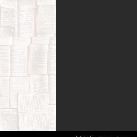
Amori possibili
Biografie di 
Bufale (letterarie) e post-verità
Film, corti e documentari
Fo
Infanzia e adolescenza
Memo
Psicologia
Ricerca di sé