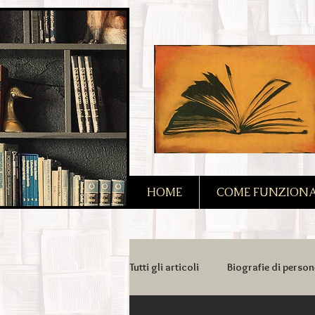
2090128167685128
HOME
COME FUNZIONA I
Tutti gli articoli
Biografie di person