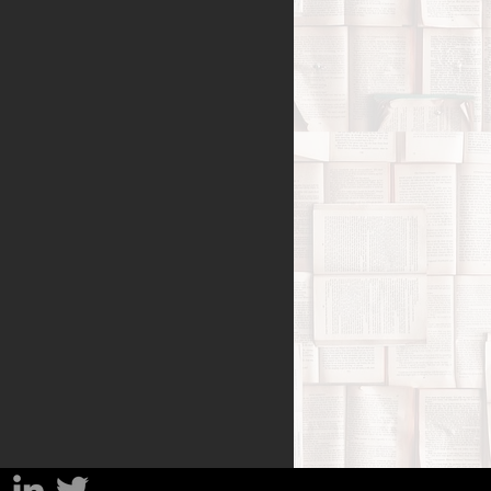
Benessere
amiglia
Filosofia
sa
Percorsi del lutto