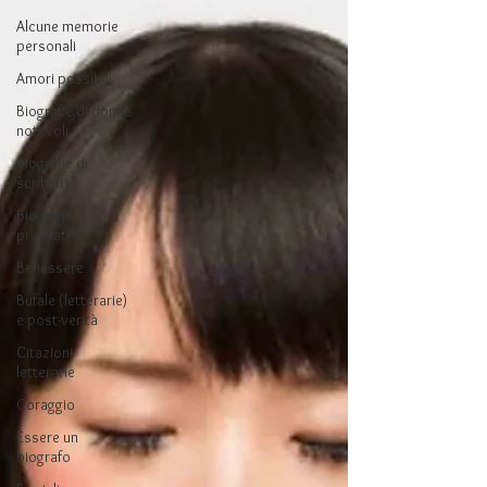
Alcune memorie
personali
Amori possibili
Biografie di donne
notevoli
Biografie di
scrittori
Biografie
premiate
Benessere
Bufale (letterarie)
e post-verità
Citazioni
letterarie
Coraggio
Essere un
biografo