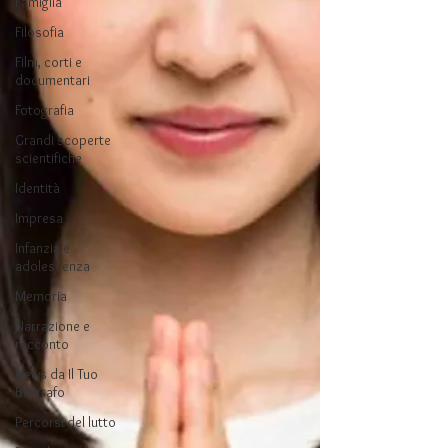
Famiglia
Filosofia
Film, corti e
documentari
Fotografia
Grandi scoperte
scientifiche
Identità
Impresa
Infanzia e
adolescenza
Memoria
Narrazione e
racconto
News da Il Tuo
Biografo
Percorsi del lutto