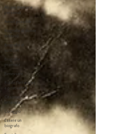
Alcune memorie
personali
Amori possibili
Biografie di donne
notevoli
Biografie di
scrittori
Biografie
premiate
Benessere
Bufale (letterarie)
e post-verità
Citazioni
letterarie
Coraggio
Essere un
biografo