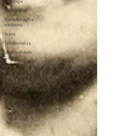
Psicologia
Ricerca di sé
Simboli, luoghi e
tradizione
Storia
Testimonianza
I Racconti della
Cantina