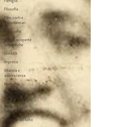
Famiglia
Filosofia
Film, corti e
documentari
Fotografia
Grandi scoperte
scientifiche
Identità
Impresa
Infanzia e
adolescenza
Memoria
Narrazione e
racconto
News da Il Tuo
Biografo
Percorsi del lutto