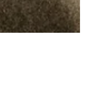
Nina Ferrari
20 gen 2021
La vita oltre la morte di Henrietta