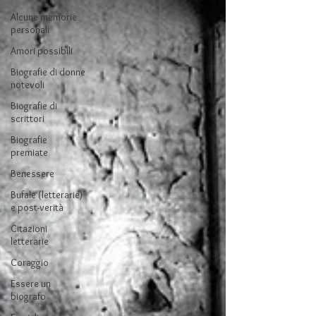
Alcune memorie
personali
Amori possibili
Biografie di donne
notevoli
Biografie di
scrittori
Biografie
premiate
Benessere
Bufale (letterarie)
e post-verità
Citazioni
letterarie
Coraggio
Essere un
biografo