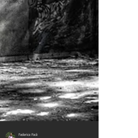
Psicologia
Ricerca di sé
Simboli, luoghi e
tradizione
Storia
Testimonianza
I Racconti della
Cantina