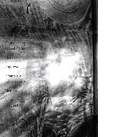
Famiglia
Filosofia
Film, corti e
documentari
Fotografia
Grandi scoperte
scientifiche
Identità
Impresa
Infanzia e
adolescenza
Memoria
Narrazione e
racconto
News da Il Tuo
Biografo
Percorsi del lutto