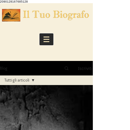
2090128167685128
Iscriviti
Blog
Tutti gli articoli
Tutti gli articoli
Biografie di
persone
straordinarie
Libri consigliati
Scrittura