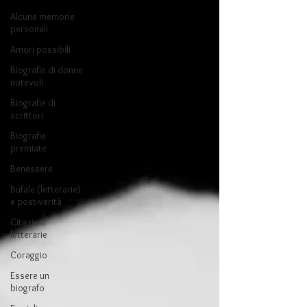
Alcune memorie
personali
Amori possibili
Biografie di donne
notevoli
Biografie di
scrittori
Biografie
premiate
Benessere
Bufale (letterarie)
e post-verità
Citazioni
letterarie
Coraggio
Essere un
biografo