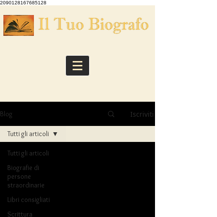
2090128167685128
Iscriviti
Blog
Tutti gli articoli
Tutti gli articoli
Biografie di
persone
straordinarie
Libri consigliati
Scrittura