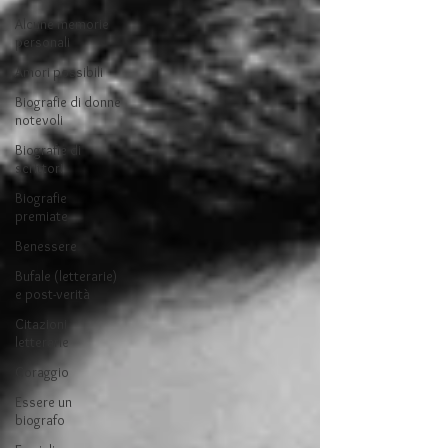
Alcune memorie
personali
Amori possibili
Biografie di donne
notevoli
Biografie di
scrittori
Biografie
premiate
Benessere
Bufale (letterarie)
e post-verità
Citazioni
letterarie
Coraggio
Essere un
biografo