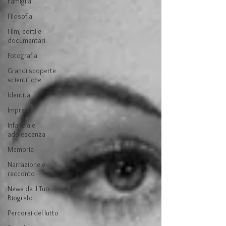
Famiglia
Filosofia
Film, corti e
documentari
Fotografia
Grandi scoperte
scientifiche
Identità
Impresa
Infanzia e
adolescenza
Memoria
Narrazione e
racconto
News da Il Tuo
Biografo
Percorsi del lutto