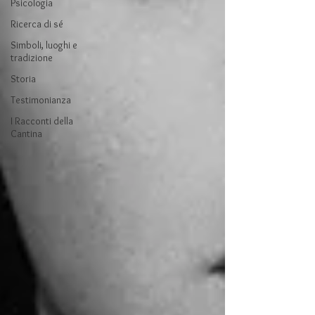
Psicologia
Ricerca di sé
Simboli, luoghi e
tradizione
Storia
Testimonianza
I Racconti della
Cantina