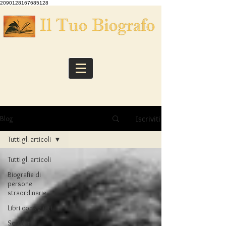
2090128167685128
Iscriviti
Blog
Tutti gli articoli
Tutti gli articoli
Biografie di
persone
straordinarie
Libri consigliati
Scrittura