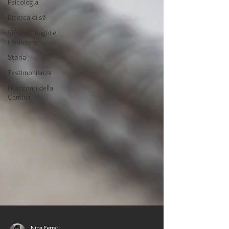
Psicologia
Ricerca di sé
Simboli, luoghi e
tradizione
Storia
Testimonianza
I Racconti della
Cantina