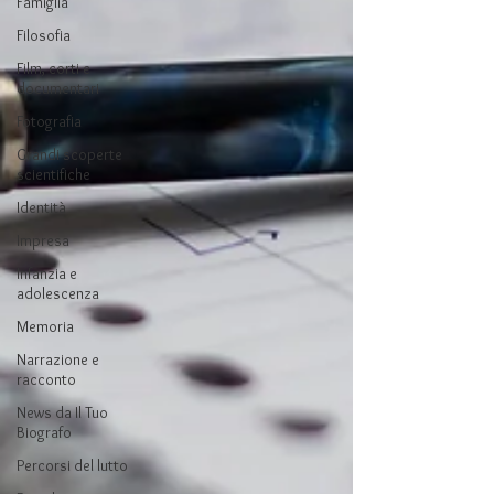
Famiglia
Filosofia
Film, corti e
documentari
Fotografia
Grandi scoperte
scientifiche
Identità
Impresa
Infanzia e
adolescenza
Memoria
Narrazione e
racconto
News da Il Tuo
Biografo
Percorsi del lutto