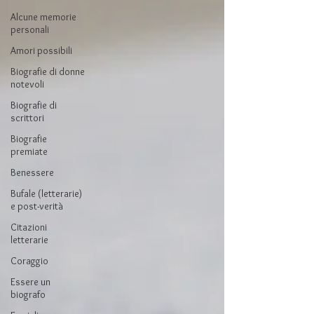
Alcune memorie
personali
Amori possibili
Biografie di donne
notevoli
Biografie di
scrittori
Biografie
premiate
Benessere
Bufale (letterarie)
e post-verità
Citazioni
letterarie
Coraggio
Essere un
biografo