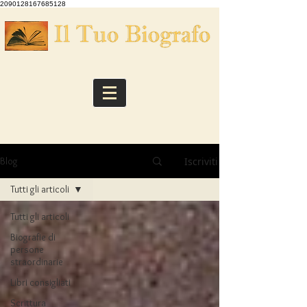
2090128167685128
Iscriviti
Blog
Tutti gli articoli
Tutti gli articoli
Biografie di
persone
straordinarie
Libri consigliati
Scrittura