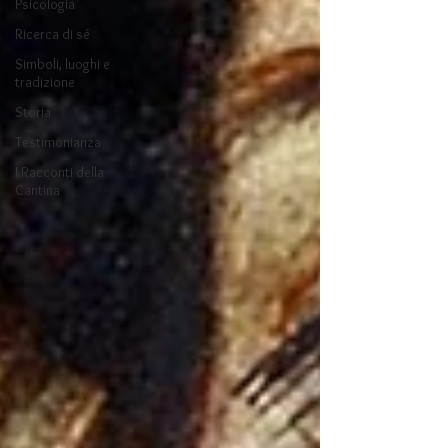
Psicologia
Ricerca di sé
Simboli, luoghi e
tradizione
Storia
Testimonianza
I Racconti della
Cantina