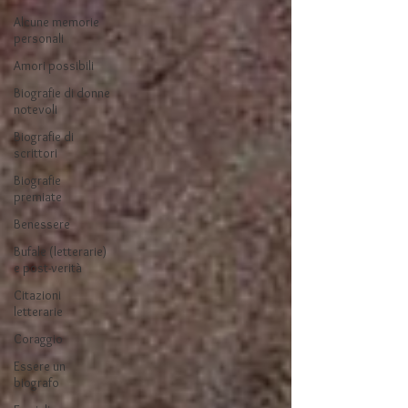
Alcune memorie
personali
Amori possibili
Biografie di donne
notevoli
Biografie di
scrittori
Biografie
premiate
Benessere
Bufale (letterarie)
e post-verità
Citazioni
letterarie
Coraggio
Essere un
biografo