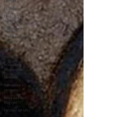
Famiglia
Filosofia
Film, corti e
documentari
Fotografia
Grandi scoperte
scientifiche
Identità
Impresa
Infanzia e
adolescenza
Memoria
Narrazione e
racconto
News da Il Tuo
Biografo
Percorsi del lutto