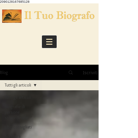
2090128167685128
Iscriviti
Blog
Tutti gli articoli
Tutti gli articoli
Biografie di
persone
straordinarie
Libri consigliati
Scrittura