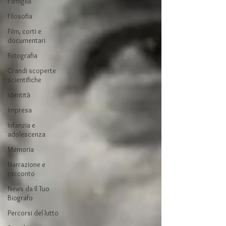
Famiglia
Filosofia
Film, corti e
documentari
Fotografia
Grandi scoperte
scientifiche
Identità
Impresa
Infanzia e
adolescenza
Memoria
Narrazione e
racconto
News da Il Tuo
Biografo
Percorsi del lutto