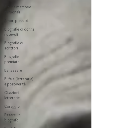
Alcune memorie
personali
Amori possibili
Biografie di donne
notevoli
Biografie di
scrittori
Biografie
premiate
Benessere
Bufale (letterarie)
e post-verità
Citazioni
letterarie
Coraggio
Essere un
biografo