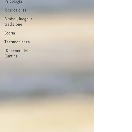
Psicologia
Ricerca di sé
Simboli, luoghi e
tradizione
Storia
Testimonianza
I Racconti della
Cantina