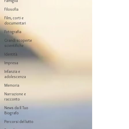
Famiglia
Filosofia
Film, corti e
documentari
Fotografia
Grandi scoperte
scientifiche
Identità
Impresa
Infanzia e
adolescenza
Memoria
Narrazione e
racconto
News da Il Tuo
Biografo
Percorsi del lutto