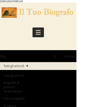
2090128167685128
Iscriviti
Blog
Tutti gli articoli
Tutti gli articoli
Biografie di
persone
straordinarie
Libri consigliati
Scrittura