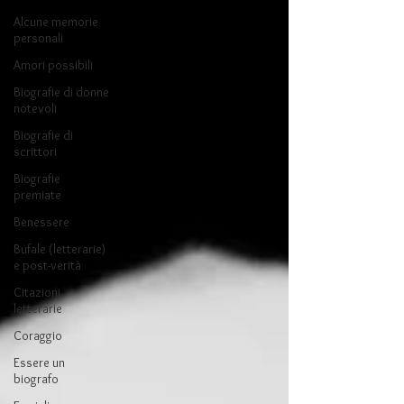
Alcune memorie
personali
Amori possibili
Biografie di donne
notevoli
Biografie di
scrittori
Biografie
premiate
Benessere
Bufale (letterarie)
e post-verità
Citazioni
letterarie
Coraggio
Essere un
biografo