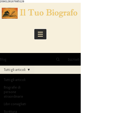
2090128167685128
Iscriviti
Blog
Tutti gli articoli
Tutti gli articoli
Biografie di
persone
straordinarie
Libri consigliati
Scrittura