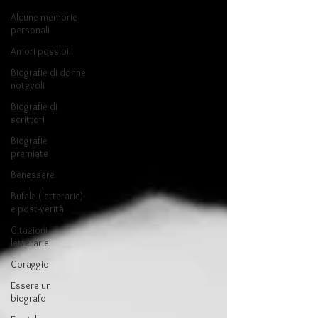
Alcune memorie
personali
Amori possibili
Biografie di donne
notevoli
Biografie di
scrittori
Biografie
premiate
Benessere
Bufale (letterarie)
e post-verità
Citazioni
letterarie
Coraggio
Essere un
biografo