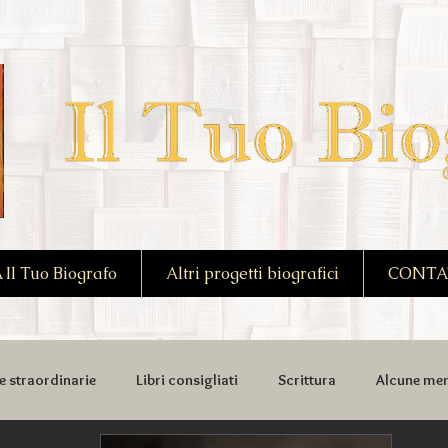
l Tuo Biografo
Altri progetti biografici
CONTA
e straordinarie
Libri consigliati
Scrittura
Alcune mem