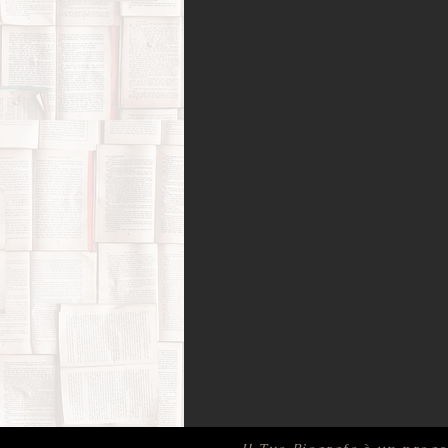
Amori possibili
Biografie di 
Bufale (letterarie) e post-verità
Film, corti e documentari
Fo
Infanzia e adolescenza
Memo
Psicologia
Ricerca di sé