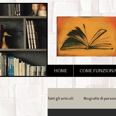
2090128167685128
HOME
COME FUNZIONA I
Tutti gli articoli
Biografie di person