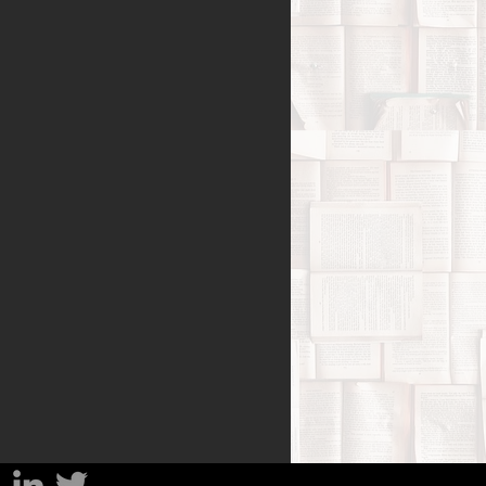
Benessere
amiglia
Filosofia
sa
Percorsi del lutto