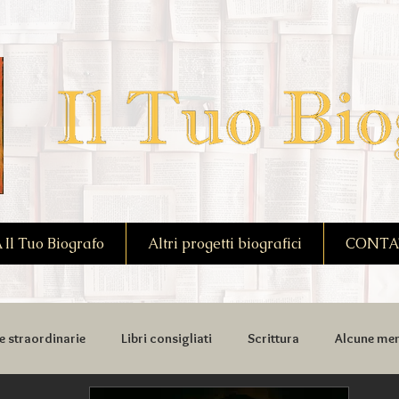
l Tuo Biografo
Altri progetti biografici
CONTA
e straordinarie
Libri consigliati
Scrittura
Alcune mem