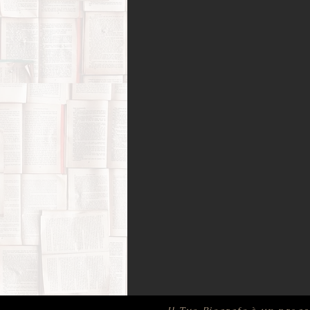
Amori possibili
Biografie di 
Bufale (letterarie) e post-verità
Film, corti e documentari
Fo
Infanzia e adolescenza
Memo
Psicologia
Ricerca di sé