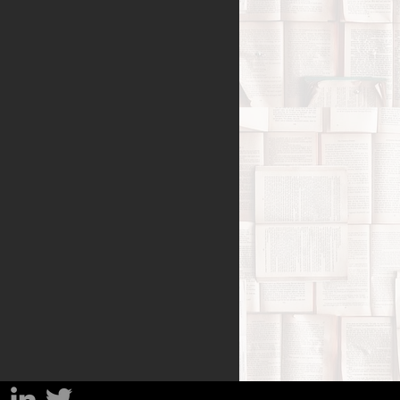
Benessere
amiglia
Filosofia
sa
Percorsi del lutto