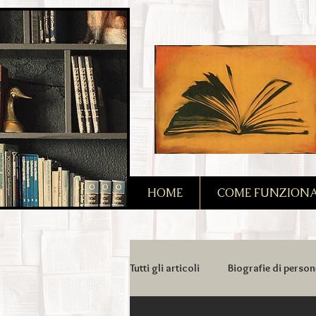
2090128167685128
HOME
COME FUNZIONA I
Tutti gli articoli
Biografie di person