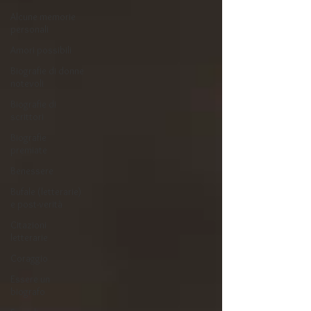
Alcune memorie
personali
Amori possibili
Biografie di donne
notevoli
Biografie di
scrittori
Biografie
premiate
Benessere
Bufale (letterarie)
e post-verità
Citazioni
letterarie
Coraggio
Essere un
biografo