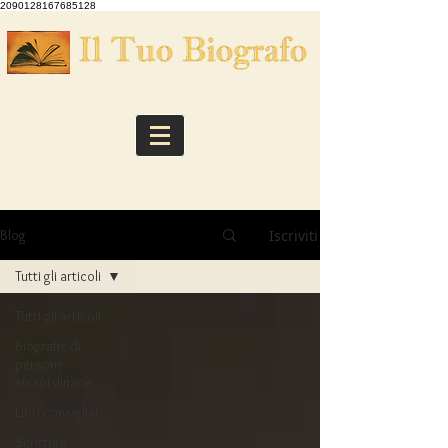
2090128167685128
Iscriviti
Blog
Tutti gli articoli
Tutti gli articoli
Biografie di
persone
straordinarie
Libri consigliati
Scrittura