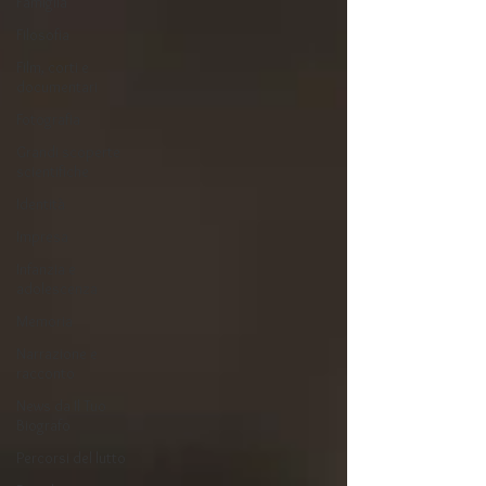
Famiglia
Filosofia
Film, corti e
documentari
Fotografia
Grandi scoperte
scientifiche
Identità
Impresa
Infanzia e
adolescenza
Memoria
Narrazione e
racconto
News da Il Tuo
Biografo
Percorsi del lutto