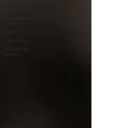
Psicologia
Ricerca di sé
Simboli, luoghi e
tradizione
Storia
Testimonianza
I Racconti della
Cantina