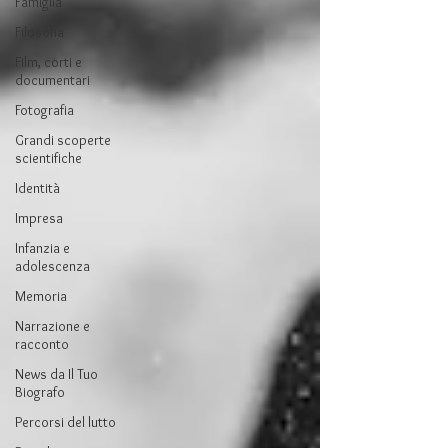
Famiglia
Filosofia
Film, corti e
documentari
Fotografia
Grandi scoperte
scientifiche
Identità
Impresa
Infanzia e
adolescenza
Memoria
Narrazione e
racconto
News da Il Tuo
Biografo
Percorsi del lutto