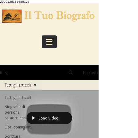
2090128167685128
Iscriviti
Blog
Tutti gli articoli
Tutti gli articoli
Biografie di
persone
straordinarie
Load video
Libri consigliati
Scrittura