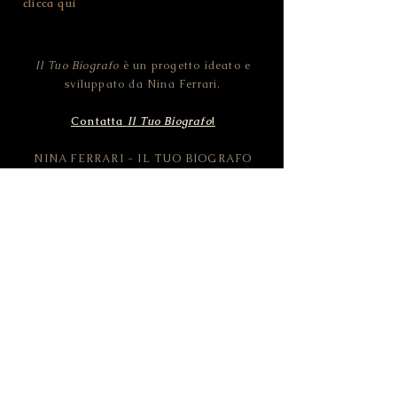
sito, l'utilizzo dei cookies e la tua Privacy,
clicca qui
Il Tuo Biografo
è un progetto ideato e
sviluppato da Nina Ferrari.
Contatta
Il Tuo Biografo
!
NINA FERRARI - IL TUO BIOGRAFO
CF FRRNNI82D46L378O | P.IVA
02455100228
Strada della Pozzata - 38123 Trento (TN) -
ITALIA
© 2019 Il Tuo Biografo by NINA FERRARI.
All rights reserved.
Pictures CC0 by Pixabay.com