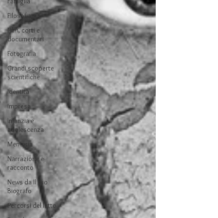
Famiglia
Filosofia
Film, corti e
documentari
Fotografia
Grandi scoperte
scientifiche
Identità
Impresa
Infanzia e
adolescenza
Memoria
Narrazione e
racconto
News da Il Tuo
Biografo
Percorsi del lutto