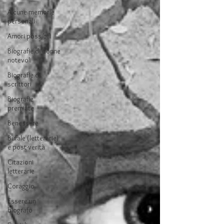
Alcune memorie
personali
Amori possibili
Biografie di donne
notevoli
Biografie di
scrittori
Biografie
premiate
Benessere
Bufale (letterarie)
e post-verità
Citazioni
letterarie
Coraggio
Essere un
biografo