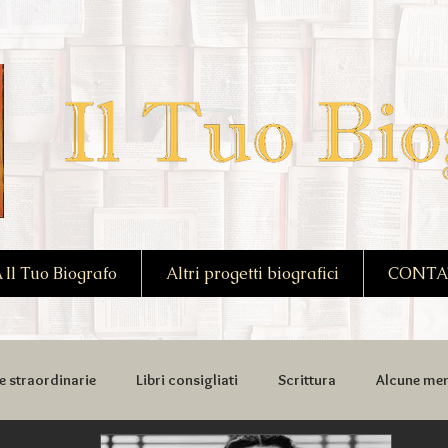
l Tuo Biografo
Altri progetti biografici
CONTA
e straordinarie
Libri consigliati
Scrittura
Alcune mem