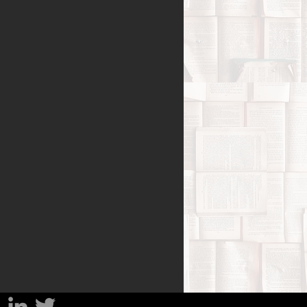
Benessere
amiglia
Filosofia
sa
Percorsi del lutto