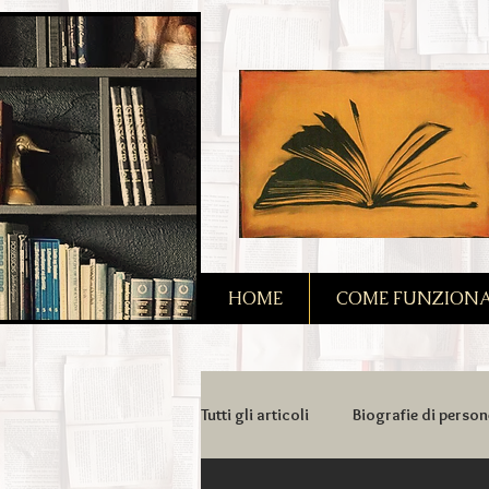
2090128167685128
HOME
COME FUNZIONA I
Tutti gli articoli
Biografie di person