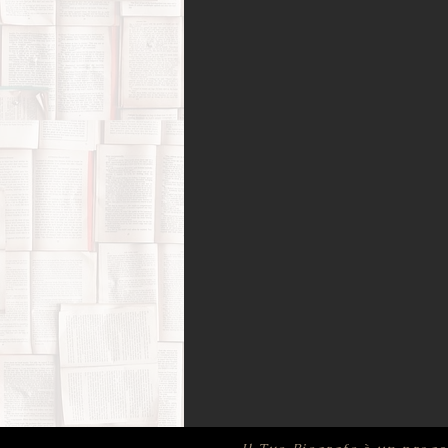
Amori possibili
Biografie di 
Bufale (letterarie) e post-verità
Film, corti e documentari
Fo
Infanzia e adolescenza
Memo
Psicologia
Ricerca di sé