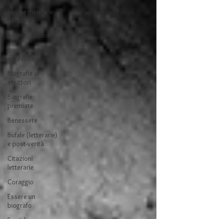
Alcune memorie
personali
Amori possibili
Biografie di donne
notevoli
Biografie di
scrittori
Biografie
premiate
Benessere
Bufale (letterarie)
e post-verità
Citazioni
letterarie
Coraggio
Essere un
biografo