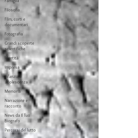
Famiglia
Filosofia
Film, corti e
documentari
Fotografia
Grandi scoperte
scientifiche
Identità
Impresa
Infanzia e
adolescenza
Memoria
Narrazione e
racconto
News da Il Tuo
Biografo
Percorsi del lutto