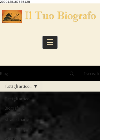
2090128167685128
Iscriviti
Blog
Tutti gli articoli
Tutti gli articoli
Biografie di
persone
straordinarie
Libri consigliati
Scrittura