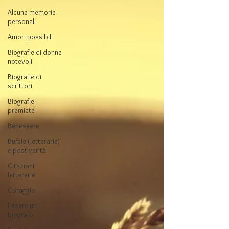
Alcune memorie
personali
Amori possibili
Biografie di donne
notevoli
Biografie di
scrittori
Biografie
premiate
Benessere
Bufale (letterarie)
e post-verità
Citazioni
letterarie
Coraggio
Essere un
biografo