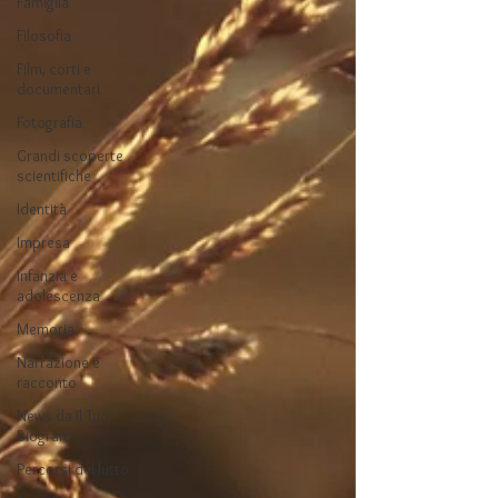
Famiglia
Filosofia
Film, corti e
documentari
Fotografia
Grandi scoperte
scientifiche
Identità
Impresa
Infanzia e
adolescenza
Memoria
Narrazione e
racconto
News da Il Tuo
Biografo
Percorsi del lutto