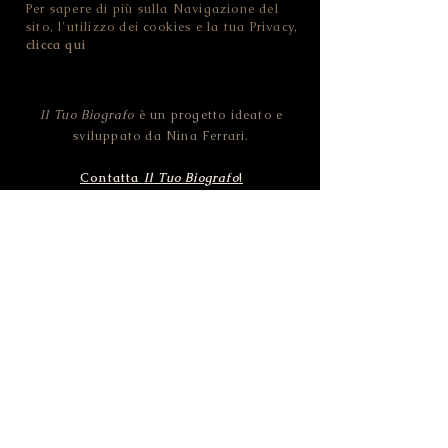
Per sapere di più sulla Navigazione del
sito, l'utilizzo dei cookies e la tua Privacy,
clicca qui
Il Tuo Biografo
è un progetto ideato e
sviluppato da Nina Ferrari.
Contatta
Il Tuo Biografo
!
NINA FERRARI - IL TUO BIOGRAFO
CF FRRNNI82D46L378O | P.IVA
02455100228
Strada della Pozzata - 38123 Trento (TN) -
ITALIA
© 2019 Il Tuo Biografo by NINA FERRARI.
All rights reserved.
Pictures CC0 by Pixabay.com