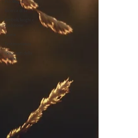
Psicologia
Ricerca di sé
Simboli, luoghi e
tradizione
Storia
Testimonianza
I Racconti della
Cantina