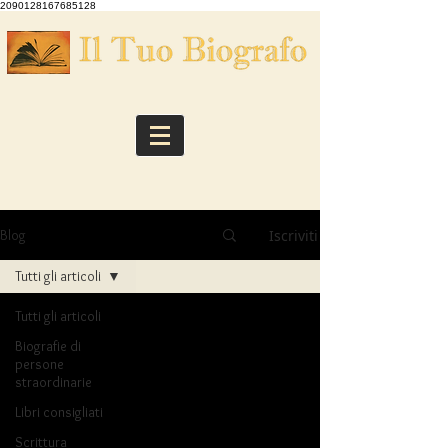
2090128167685128
Iscriviti
Blog
Tutti gli articoli
Tutti gli articoli
Biografie di
persone
straordinarie
Libri consigliati
Scrittura