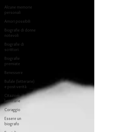
Alcune memorie
personali
Amori possibili
Biografie di donne
notevoli
Biografie di
scrittori
Biografie
premiate
Benessere
Bufale (letterarie)
e post-verità
Citazioni
letterarie
Coraggio
Essere un
biografo