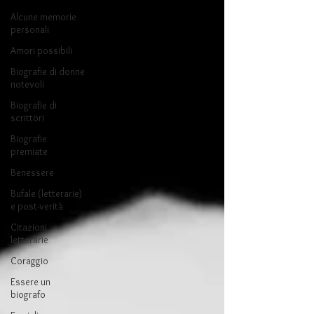
Alcune memorie
personali
Amori possibili
Biografie di donne
notevoli
Biografie di
scrittori
Biografie
premiate
Benessere
Bufale (letterarie)
e post-verità
Citazioni
letterarie
Coraggio
Essere un
biografo