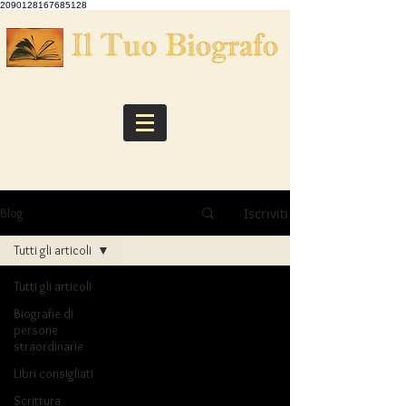
2090128167685128
Iscriviti
Blog
Tutti gli articoli
Tutti gli articoli
Biografie di
persone
straordinarie
Libri consigliati
Scrittura