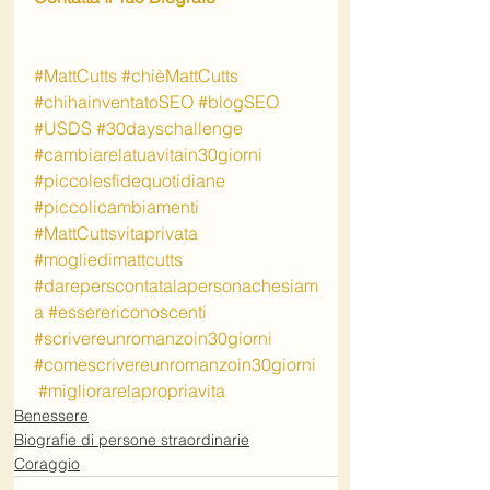
#MattCutts
#chièMattCutts
#chihainventatoSEO
#blogSEO
#USDS
#30dayschallenge
#cambiarelatuavitain30giorni
#piccolesfidequotidiane
#piccolicambiamenti
#MattCuttsvitaprivata
#mogliedimattcutts
#dareperscontatalapersonachesiam
a
#esserericonoscenti
#scrivereunromanzoin30giorni
#comescrivereunromanzoin30giorni
#migliorarelapropriavita
Benessere
Biografie di persone straordinarie
Coraggio