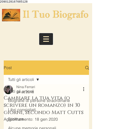
2090128167685128
Post
Tutti gli articoli
Nina Ferrari
Tutti gli articoli
24 ott 2018
Cambiare la tua vita (o
Biografie di persone straordinarie
scrivere un romanzo) in 30
Libri consigliati
giorni, secondo Matt Cutts
Scrittura
Aggiornamento:
18 gen 2020
Alcune memorie personali