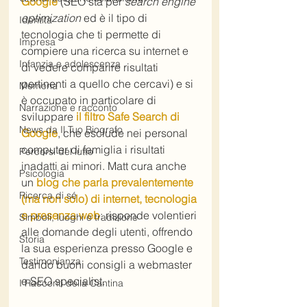
Google
 (SEO sta per 
search engine 
optimization
 ed è il tipo di 
Identità
tecnologia che ti permette di 
Impresa
compiere una ricerca su internet e 
Infanzia e adolescenza
di vedere comparire risultati 
pertinenti a quello che cercavi) e si 
Memoria
è occupato in particolare di 
Narrazione e racconto
sviluppare 
il filtro Safe Search di 
News da Il Tuo Biografo
Google
, che esclude nei personal 
computer di famiglia i risultati 
Percorsi del lutto
inadatti ai minori. Matt cura anche 
Psicologia
un 
blog che parla prevalentemente 
Ricerca di sé
(ma non solo) di internet, tecnologia 
e presenza web
: risponde volentieri 
Simboli, luoghi e tradizione
alle domande degli utenti, offrendo 
Storia
la sua esperienza presso Google e 
Testimonianza
dando buoni consigli a webmaster 
e SEO specialist.
I Racconti della Cantina