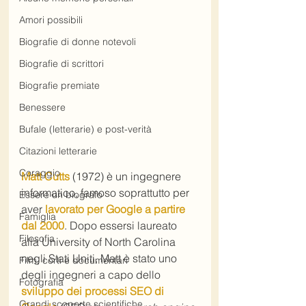
Amori possibili
Biografie di donne notevoli
Biografie di scrittori
Biografie premiate
Benessere
Bufale (letterarie) e post-verità
Citazioni letterarie
Coraggio
Matt Cutts
 (1972) è un ingegnere 
informatico, famoso soprattutto per 
Essere un biografo
aver 
lavorato per Google a partire 
Famiglia
dal 2000
. Dopo essersi laureato 
Filosofia
alla University of North Carolina 
negli Stati Uniti, Matt è stato uno 
Film, corti e documentari
degli ingegneri a capo dello 
Fotografia
sviluppo dei processi SEO di 
Grandi scoperte scientifiche