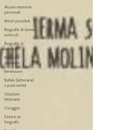
Alcune memorie
personali
Amori possibili
Biografie di donne
notevoli
Biografie di
scrittori
Biografie
premiate
Benessere
Bufale (letterarie)
e post-verità
Citazioni
letterarie
Coraggio
Essere un
biografo