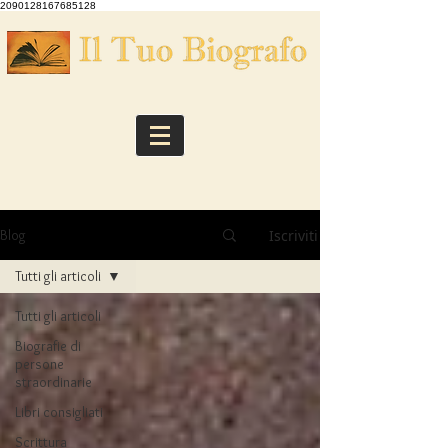
2090128167685128
Iscriviti
Blog
Tutti gli articoli
Tutti gli articoli
Biografie di
persone
straordinarie
Libri consigliati
Scrittura