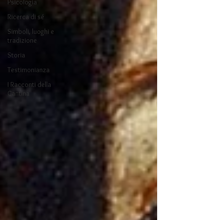
Psicologia
Ricerca di sé
Simboli, luoghi e
tradizione
Storia
Testimonianza
I Racconti della
Cantina