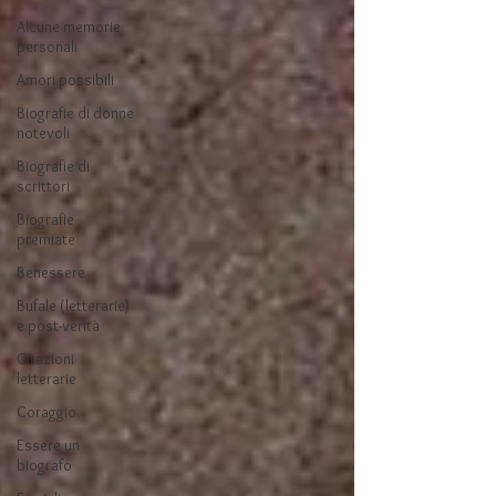
Alcune memorie
personali
Amori possibili
Biografie di donne
notevoli
Biografie di
scrittori
Biografie
premiate
Benessere
Bufale (letterarie)
e post-verità
Citazioni
letterarie
Coraggio
Essere un
biografo