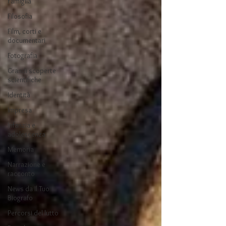
Famiglia
Filosofia
Film, corti e
documentari
Fotografia
Grandi scoperte
scientifiche
Identità
Impresa
Infanzia e
adolescenza
Memoria
Narrazione e
racconto
News da Il Tuo
Biografo
Percorsi del lutto