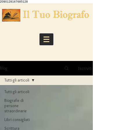
2090128167685128
Iscriviti
Blog
Tutti gli articoli
Tutti gli articoli
Biografie di
persone
straordinarie
Libri consigliati
Scrittura