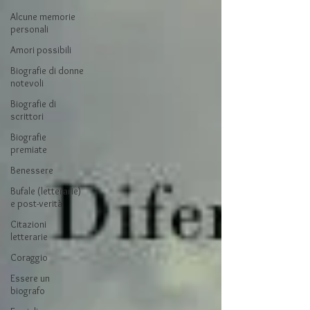
Alcune memorie
personali
Amori possibili
Biografie di donne
notevoli
Biografie di
scrittori
Biografie
premiate
Benessere
Bufale (letterarie)
e post-verità
Citazioni
letterarie
Coraggio
Essere un
biografo