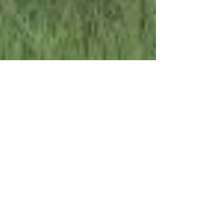
Nina Ferrari
7 dic 2017
Mario Benedetti: «Difendere l'allegria