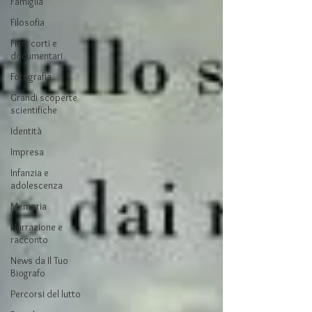
Famiglia
Filosofia
Film, corti e
documentari
Fotografia
Grandi scoperte
scientifiche
Identità
Impresa
Infanzia e
adolescenza
Memoria
Narrazione e
racconto
News da Il Tuo
Biografo
Percorsi del lutto