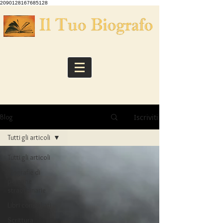
2090128167685128
Iscriviti
Blog
Tutti gli articoli
Tutti gli articoli
Biografie di
persone
straordinarie
Libri consigliati
Scrittura