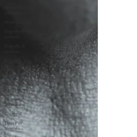
Alcune memorie
personali
Amori possibili
Biografie di donne
notevoli
Biografie di
scrittori
Biografie
premiate
Benessere
Bufale (letterarie)
e post-verità
Citazioni
letterarie
Coraggio
Essere un
biografo