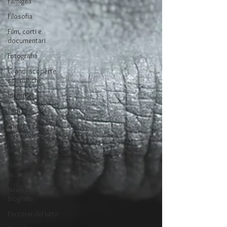
Famiglia
Filosofia
Film, corti e
documentari
Fotografia
Grandi scoperte
scientifiche
Identità
Impresa
Infanzia e
adolescenza
Memoria
Narrazione e
racconto
News da Il Tuo
Biografo
Percorsi del lutto