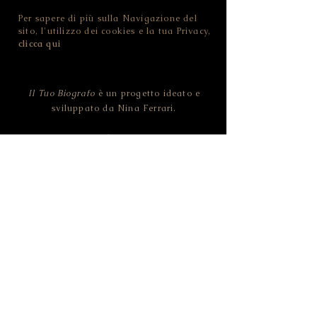
Per sapere di più sulla Navigazione del
sito, l'utilizzo dei cookies e la tua Privacy,
clicca qui
Il Tuo Biografo
è un progetto ideato e
sviluppato da Nina Ferrari.
Contatta
Il Tuo Biografo
!
NINA FERRARI - IL TUO BIOGRAFO
CF FRRNNI82D46L378O | P.IVA
02455100228
Strada della Pozzata - 38123 Trento (TN) -
ITALIA
© 2019 Il Tuo Biografo by NINA FERRARI.
All rights reserved.