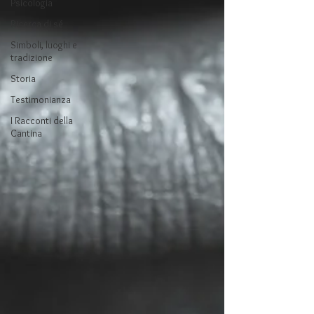
Psicologia
Ricerca di sé
Simboli, luoghi e
tradizione
Storia
Testimonianza
I Racconti della
Cantina