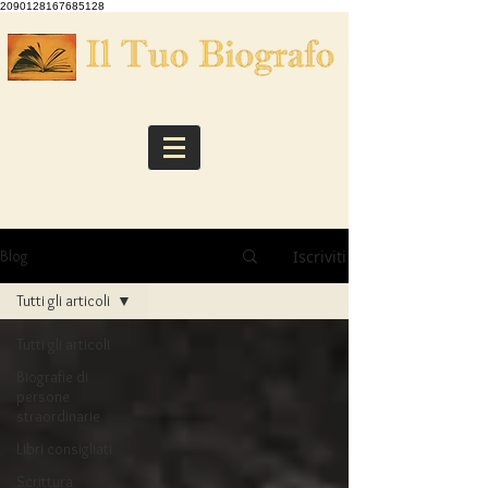
2090128167685128
Iscriviti
Blog
Tutti gli articoli
Tutti gli articoli
Biografie di
persone
straordinarie
Libri consigliati
Scrittura