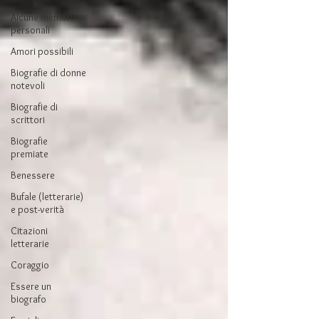
Alcune memorie
personali
Amori possibili
Biografie di donne
notevoli
Biografie di
scrittori
Biografie
premiate
Benessere
Bufale (letterarie)
e post-verità
Citazioni
letterarie
Coraggio
Essere un
biografo