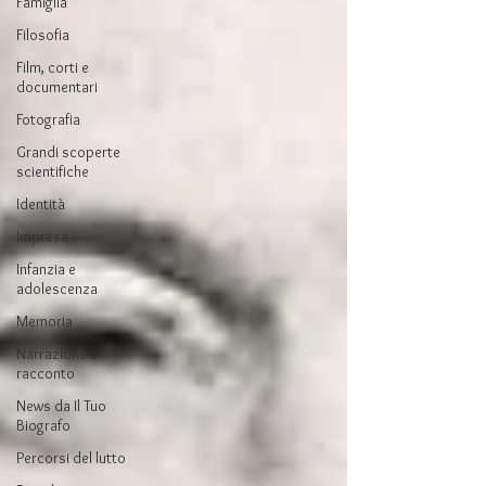
Famiglia
Filosofia
Film, corti e
documentari
Fotografia
Grandi scoperte
scientifiche
Identità
Impresa
Infanzia e
adolescenza
Memoria
Narrazione e
racconto
News da Il Tuo
Biografo
Percorsi del lutto