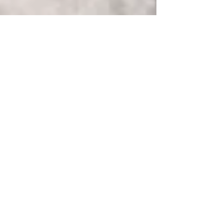
Federica Focà
12 lug 2020
La biografia di Saul Bellow, indagatore
dell'animo umano
La biografia di Saul Bellow, Premio Pulitzer e Premio Nobel, uno dei
massimi rappresentati della letteratura ebraica negli USA