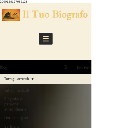
2090128167685128
Iscriviti
Blog
Tutti gli articoli
Tutti gli articoli
Biografie di
persone
straordinarie
Libri consigliati
Scrittura