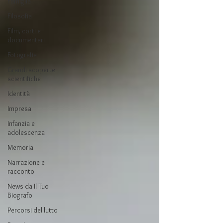
Famiglia
Filosofia
Film, corti e
documentari
Fotografia
Grandi scoperte
scientifiche
Identità
Impresa
Infanzia e
adolescenza
Memoria
Narrazione e
racconto
News da Il Tuo
Biografo
Percorsi del lutto