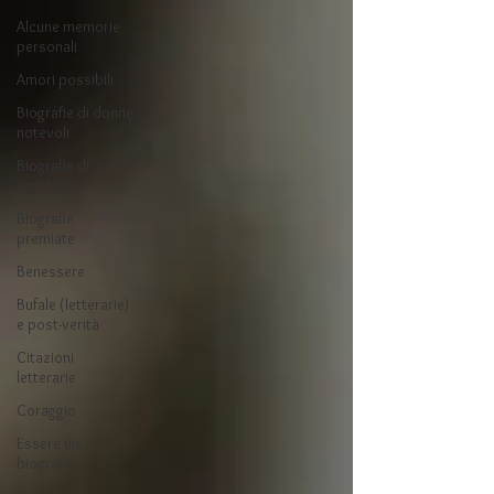
Alcune memorie
personali
Amori possibili
Biografie di donne
notevoli
Biografie di
scrittori
Biografie
premiate
Benessere
Bufale (letterarie)
e post-verità
Citazioni
letterarie
Coraggio
Essere un
biografo