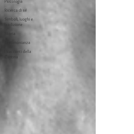
Psicologia
Ricerca di sé
Simboli, luoghi e
tradizione
Storia
Testimonianza
I Racconti della
Cantina