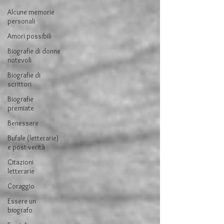
Alcune memorie
personali
Amori possibili
Biografie di donne
notevoli
Biografie di
scrittori
Biografie
premiate
Benessere
Bufale (letterarie)
e post-verità
Citazioni
letterarie
Coraggio
Essere un
biografo