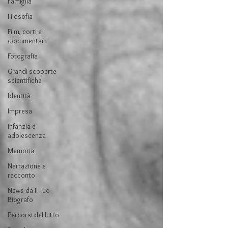
Famiglia
Filosofia
Film, corti e
documentari
Fotografia
Grandi scoperte
scientifiche
Identità
Impresa
Infanzia e
adolescenza
Memoria
Narrazione e
racconto
News da Il Tuo
Biografo
Percorsi del lutto