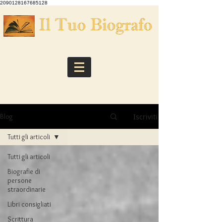
2090128167685128
Iscriviti
Blog
Tutti gli articoli
Tutti gli articoli
Biografie di
persone
straordinarie
Libri consigliati
Scrittura