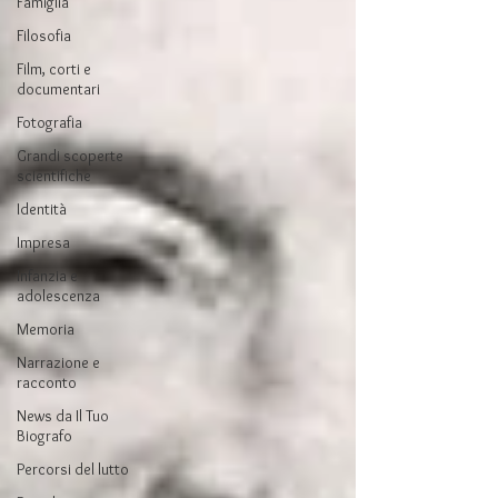
Famiglia
Filosofia
Film, corti e
documentari
Fotografia
Grandi scoperte
scientifiche
Identità
Impresa
Infanzia e
adolescenza
Memoria
Narrazione e
racconto
News da Il Tuo
Biografo
Percorsi del lutto