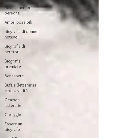
Alcune memorie
personali
Amori possibili
Biografie di donne
notevoli
Biografie di
scrittori
Biografie
premiate
Benessere
Bufale (letterarie)
e post-verità
Citazioni
letterarie
Coraggio
Essere un
biografo