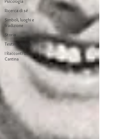
Psicologia
Ricerca di sé
Simboli, luoghi e
tradizione
Storia
Testimonianza
I Racconti della
Cantina