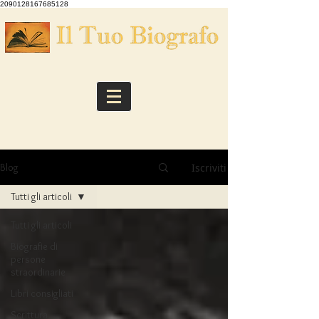
2090128167685128
Iscriviti
Blog
Tutti gli articoli
Tutti gli articoli
Biografie di
persone
straordinarie
Libri consigliati
Scrittura