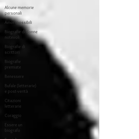
Alcune memorie
personali
Amori possibili
Biografie di donne
notevoli
Biografie di
scrittori
Biografie
premiate
Benessere
Bufale (letterarie)
e post-verità
Citazioni
letterarie
Coraggio
Essere un
biografo