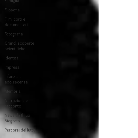
Famiglia
Filosofia
Film, corti e
documentari
Fotografia
Grandi scoperte
scientifiche
Identità
Impresa
Infanzia e
adolescenza
Memoria
Narrazione e
racconto
News da Il Tuo
Biografo
Percorsi del lutto