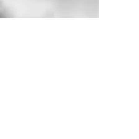
Nina Ferrari
21 apr 2020
Un fotografo di guerra leggendario:
la biografia di Robert Capa
La biografia del leggendario fotografo Robert Capa, famoso per le
sue fotografie di guerra, ma anche per il suo carattere coraggioso e
vital