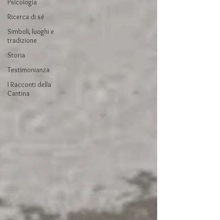
Psicologia
Ricerca di sé
Simboli, luoghi e
tradizione
Storia
Testimonianza
I Racconti della
Cantina