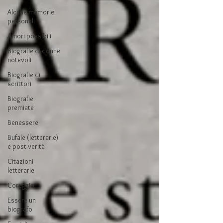
Alcune memorie
personali
Amori possibili
Biografie di donne
notevoli
Biografie di
scrittori
Biografie
premiate
Benessere
Bufale (letterarie)
e post-verità
Citazioni
letterarie
Coraggio
Essere un
biografo