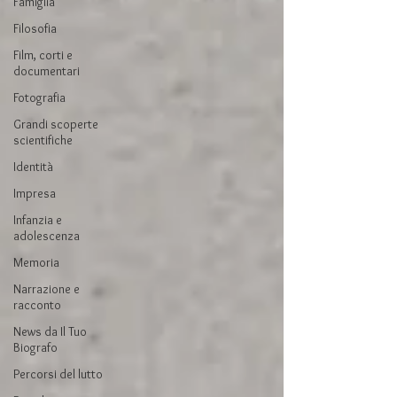
Famiglia
Filosofia
Film, corti e
documentari
Fotografia
Grandi scoperte
scientifiche
Identità
Impresa
Infanzia e
adolescenza
Memoria
Narrazione e
racconto
News da Il Tuo
Biografo
Percorsi del lutto