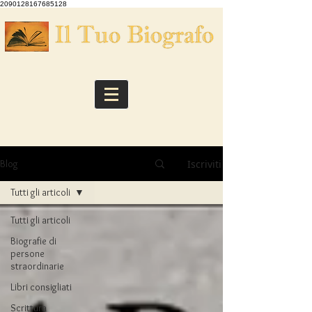
2090128167685128
Iscriviti
Blog
Tutti gli articoli
Tutti gli articoli
Biografie di
persone
straordinarie
Libri consigliati
Scrittura