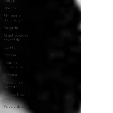
Famiglia
Filosofia
Film, corti e
documentari
Fotografia
Grandi scoperte
scientifiche
Identità
Impresa
Infanzia e
adolescenza
Memoria
Narrazione e
racconto
News da Il Tuo
Biografo
Percorsi del lutto