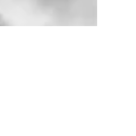
Nina Ferrari
21 apr 2020
Un fotografo di guerra leggendario:
la biografia di Robert Capa
La biografia del leggendario fotografo Robert Capa, famoso per le
sue fotografie di guerra, ma anche per il suo carattere coraggioso e