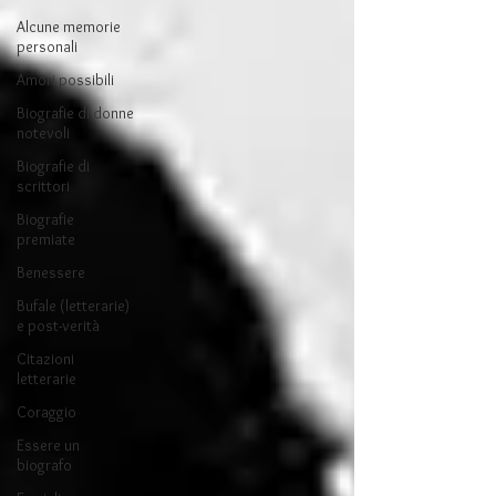
Alcune memorie
personali
Amori possibili
Biografie di donne
notevoli
Biografie di
scrittori
Biografie
premiate
Benessere
Bufale (letterarie)
e post-verità
Citazioni
letterarie
Coraggio
Essere un
biografo