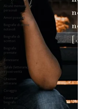
Alcune memorie
personali
Amori possibili
Biografie di donne
notevoli
Biografie di
scrittori
Biografie
premiate
Benessere
Bufale (letterarie)
e post-verità
Citazioni
letterarie
Coraggio
Essere un
biografo