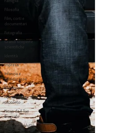
Famiglia
Filosofia
Film, corti e
documentari
Fotografia
Grandi scoperte
scientifiche
Identità
Impresa
Infanzia e
adolescenza
Memoria
Narrazione e
racconto
News da Il Tuo
Biografo
Percorsi del lutto