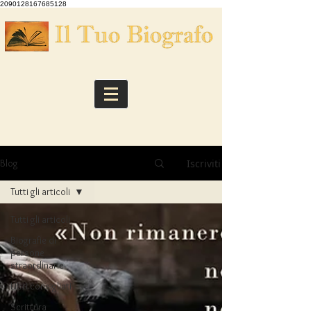
2090128167685128
Iscriviti
Blog
Tutti gli articoli
Tutti gli articoli
Biografie di
persone
straordinarie
Libri consigliati
Scrittura