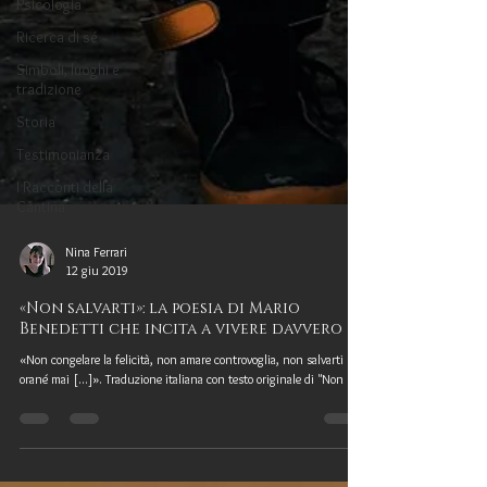
Psicologia
Ricerca di sé
Simboli, luoghi e
tradizione
Storia
Testimonianza
I Racconti della
Cantina
Nina Ferrari
12 giu 2019
«Non salvarti»: la poesia di Mario
Benedetti che incita a vivere davvero
«Non congelare la felicità, non amare controvoglia, non salvarti né
orané mai [...]». Traduzione italiana con testo originale di "Non s