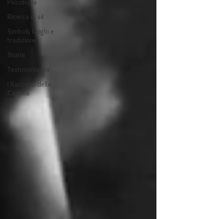
Psicologia
Ricerca di sé
Simboli, luoghi e
tradizione
Storia
Testimonianza
I Racconti della
Cantina