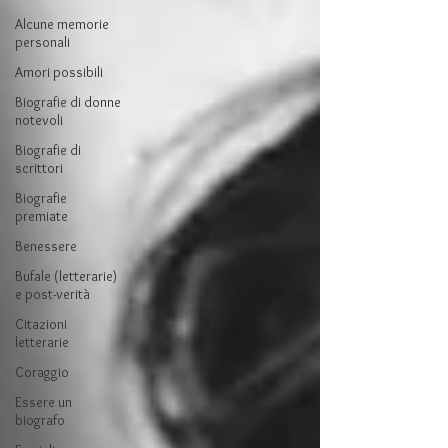
Alcune memorie
personali
Amori possibili
Biografie di donne
notevoli
Biografie di
scrittori
Biografie
premiate
Benessere
Bufale (letterarie)
e post-verità
Citazioni
letterarie
Coraggio
Essere un
biografo