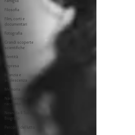
Famiglia
Filosofia
Film, corti e
documentari
Fotografia
Grandi scoperte
scientifiche
Identità
Impresa
Infanzia e
adolescenza
Memoria
Narrazione e
racconto
News da Il Tuo
Biografo
Percorsi del lutto