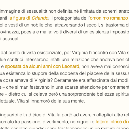
’immagine di sessualità non definita né limitata da schemi anat
anti 
la figura di 
Orlando
. Il protagonista dell’
omonimo romanzo 
elle vesti di un nobile che, attraversando i secoli, si trasform
inezza, poesia e malia: volti diversi di un’esistenza impossibi
i sessuali.
 punto di vista esistenziale, per Virginia l’incontro con Vita si
ue scrittrici intesserono infatti una relazione che andava ben olt
 e 
sposata da alcuni anni con Leonard
, non aveva mai conosciu
 sua esistenza lo stupore della scoperta del piacere della sessua
Vita cosa amava di Virginia? Certamente era affascinata dai modi 
ice – che si manifestavano in una scarsa attenzione per ornamenti, 
ne – dietro cui si celava però una sorprendente bellezza spiritu
lettuale. Vita si innamorò della sua mente.
nguaribile traditrice di Vita la portò ad avere molteplici altre re
onsumato tra passione, divertimento, nomignoli e 
lettere intrise di
istette per oltre quindici anni, trasformandosi in un maturo rappor