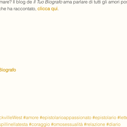
mare? Il blog de 
Il Tuo Biografo
 ama parlare di tutti gli amori pos
 che ha raccontato, 
clicca qui
.
 Biografo
ckvilleWest
#amore
#epistolarioappassionato
#epistolario
#let
pillinellatesta
#coraggio
#omosessualità
#relazione
#diario