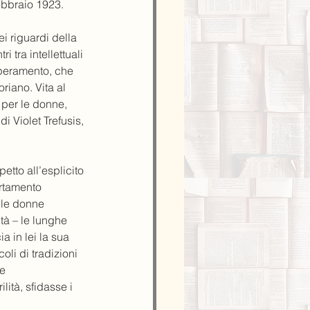
febbraio 1923.
i riguardi della 
 tra intellettuali 
mperamento, che 
riano. Vita al 
 per le donne, 
i Violet Trefusis, 
etto all’esplicito 
rtamento 
 le donne 
tà – le lunghe 
 in lei la sua 
li di tradizioni 
e 
tà, sfidasse i 