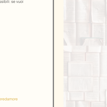
sibili: se vuoi 
teredamore