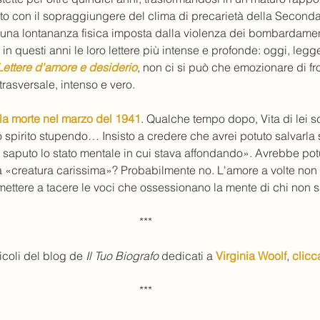
utto con il sopraggiungere del clima di precarietà della Second
 una lontananza fisica imposta dalla violenza dei bombardamen
in questi anni le loro lettere più intense e profonde: oggi, legg
ettere d'amore e desiderio
, non ci si può che emozionare di fr
rasversale, intenso e vero. 
 la morte nel marzo del 1941
. Qualche tempo dopo, Vita di lei s
spirito stupendo… Insisto a credere che avrei potuto salvarla s
i saputo lo stato mentale in cui stava affondando». Avrebbe pot
a «creatura carissima»? Probabilmente no. L'amore a volte non 
ttere a tacere le voci che ossessionano la mente di chi non sa
***
ticoli del blog de 
Il Tuo Biografo
 dedicati a 
Virginia Woolf
, 
clicc
***