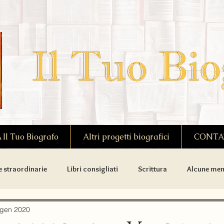
l Tuo Biografo
Altri progetti biografici
CONTA
e straordinarie
Libri consigliati
Scrittura
Alcune mem
donne notevoli
Biografie di scrittori
Biografie premiate
 gen 2020