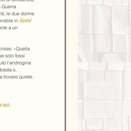
a Guerra 
ti, le due donne 
endole in 
Scrivi 
onte a un 
crisse: «Quella 
e solo fossi 
uto l'androgina 
basta o, 
 trovare quiete.
a qui
.