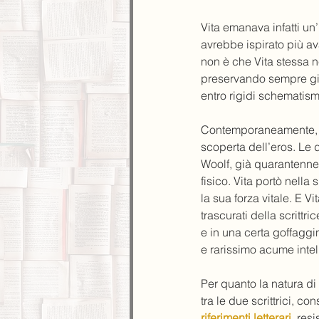
Vita emanava infatti un
avrebbe ispirato più av
non è che Vita stessa n
preservando sempre giov
entro rigidi schematism
Contemporaneamente, dal
scoperta dell’eros. Le d
Woolf, già quarantenne
fisico. Vita portò nella
la sua forza vitale. E 
trascurati della scrittr
e in una certa goffaggi
e rarissimo acume intel
Per quanto la natura di i
tra le due scrittrici, c
riferimenti letterari
, res