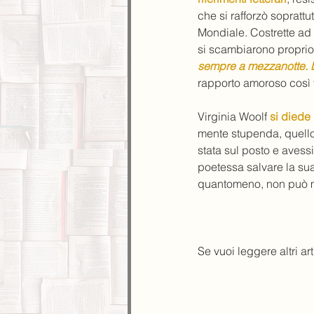
che si rafforzò sopratt
Mondiale. Costrette ad
si scambiarono proprio 
sempre a mezzanotte. L
rapporto amoroso così t
Virginia Woolf 
si diede
mente stupenda, quello 
stata sul posto e avess
poetessa salvare la su
quantomeno, non può me
Se vuoi leggere altri ar