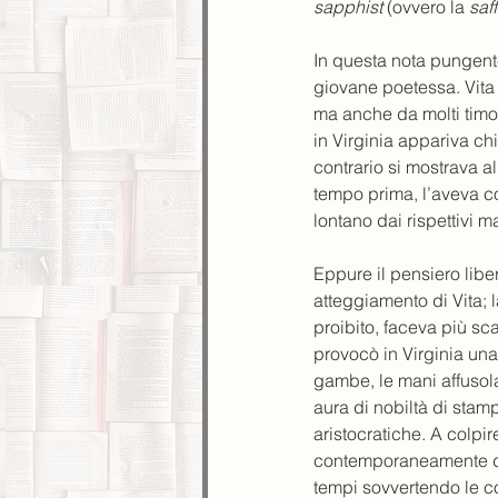
sapphist
 (ovvero la 
saf
In questa nota pungente 
giovane poetessa. Vita e
ma anche da molti timor
in Virginia appariva ch
contrario si mostrava a
tempo prima, l’aveva con
lontano dai rispettivi mar
Eppure il pensiero liber
atteggiamento di Vita;
proibito, faceva più s
provocò in Virginia una
gambe, le mani affusola
aura di nobiltà di stam
aristocratiche. A colpire
contemporaneamente don
tempi sovvertendo le c