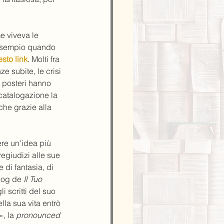
e viveva le 
 esempio quando 
sto link
. Molti fra 
ze subite, le crisi 
i posteri hanno 
 catalogazione la 
che grazie alla 
ere un'idea più 
regiudizi alle sue 
 di fantasia, di 
blog de 
Il Tuo 
i scritti del suo 
ella sua vita entrò 
, la 
pronounced 