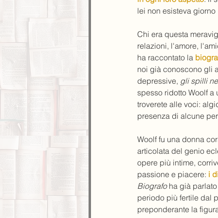
lei non esisteva giorno l
Chi era questa meravigl
relazioni, l'amore, l'ami
ha raccontato la 
biogra
noi già conoscono gli asp
depressive, 
gli spilli n
spesso ridotto Woolf a 
troverete alle voci: alg
presenza di alcune pers
Woolf fu una donna cora
articolata del genio ecl
opere più intime, corriv
passione e piacere: 
i d
Biografo
 ha già parlato
periodo più fertile dal p
preponderante la figura