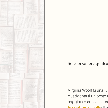
Se vuoi sapere qualco
Virginia Woolf fu una l
guadagnarsi un posto ri
saggista e critica lette
in ogni loro aspetto
: li