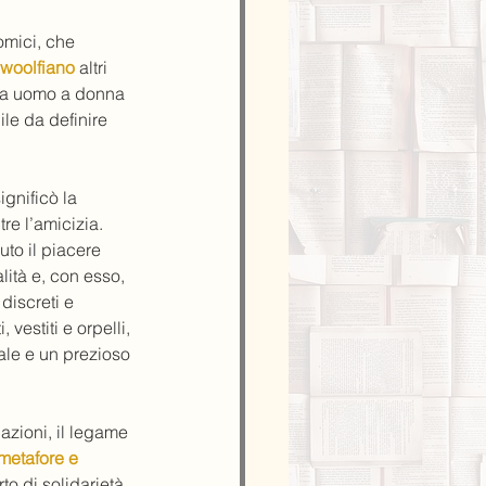
omici, che 
woolfiano
 altri 
a da uomo a donna 
le da definire 
gnificò la 
re l’amicizia. 
to il piacere 
lità e, con esso, 
discreti e 
vestiti e orpelli, 
ale e un prezioso 
lazioni, il legame 
 metafore e 
to di solidarietà, 