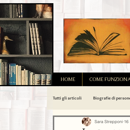
2090128167685128
HOME
COME FUNZIONA I
Tutti gli articoli
Biografie di person
Amori possibili
Biografie di 
Sara Strepponi
16