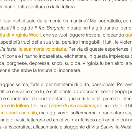
ontano dalla scrittura e dalla lettura.
iosa intellettuale dalla mente diamantina? Ma, soprattutto, com
cizia? Il blog de 
Il Tuo Biografo
 in parte ne ha già parlato, per
fia di Virginia Woolf
, che se vuoi leggere troverai cliccando 
que
etti più truci della sua vita, peraltro innegabili: i lutti, le violen
ella testa
, 
la sua morte volontaria
. Per via di queste esperienze, 
un’icona e l’hanno incasellata, etichettata. In questa impietosa
ida, borghese, depressa, snob, suicida. Virginia fu ben altro, an
one che ebbe la fortuna di incontrare. 
ggiosissima, forte e, permettetemi di dirlo, passionale. Per av
ettico e vivace che fu, è sufficiente approcciarsi senza troppi p
e e spontanee, da cui trapelano guizzi di felicità, giornate intrise
iari e le lettere
. Del suo 
Diario di una scrittrice
, se ricordate, il 
 
in questo articolo
, ma oggi vorrei soffermarmi in particolare sugl
unto di vista letterario ed emotivo: mi riferisco agli anni in cui n
 «aristocratica, affascinante e sfuggente di Vita Sackville-West»