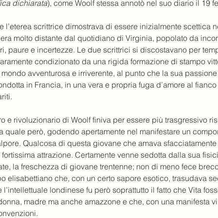
fica dichiarata
), come Woolf stessa annotò nel suo diario il 19 
l’eterea scrittrice dimostrava di essere inizialmente scettica ne
ra molto distante dal quotidiano di Virginia, popolato da incontri
i, paure e incertezze. Le due scrittrici si discostavano per te
iaramente condizionato da una rigida formazione di stampo vitto
l mondo avventurosa e irriverente, al punto che la sua passione
dotta in Francia, in una vera e propria fuga d’amore al fianco d
iti.
o e rivoluzionario di Woolf finiva per essere più trasgressivo risp
 la quale però, godendo apertamente nel manifestare un compo
calpore. Qualcosa di questa giovane che amava sfacciatamente
 fortissima attrazione. Certamente venne sedotta dalla sua fisici
te, la freschezza di giovane trentenne; non di meno fece breccia
po elisabettiano che, con un certo sapore esotico, trasudava seco
 l’intellettuale londinese fu però soprattutto il fatto che Vita foss
na, madre ma anche amazzone e che, con una manifesta virili
onvenzioni. 