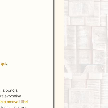
 qui
.
la portò a 
ra evocativa, 
inia amava i libri 
e fantasiosa, per 