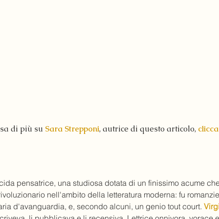
sa di più su 
Sara Strepponi
, autrice di questo articolo, 
clicca
ucida pensatrice, una studiosa dotata di un finissimo acume che 
voluzionario nell'ambito della letteratura moderna: fu romanzie
raria d'avanguardia, e, secondo alcuni, un genio tout court. 
Virg
 scriveva, li pubblicava e li recensiva. Lettrice onnivora, vorace 