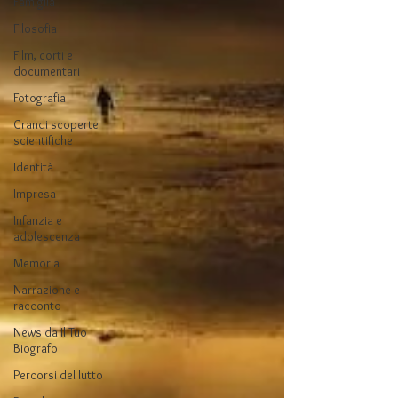
Famiglia
Filosofia
Film, corti e
documentari
Fotografia
Grandi scoperte
scientifiche
Identità
Impresa
Infanzia e
adolescenza
Memoria
Narrazione e
racconto
News da Il Tuo
Biografo
Percorsi del lutto