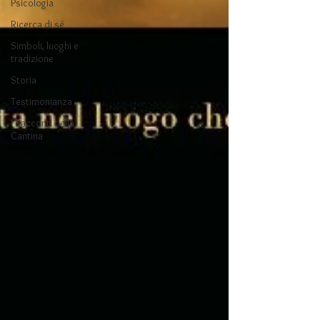
Psicologia
Ricerca di sé
Simboli, luoghi e
tradizione
Storia
Testimonianza
I Racconti della
Cantina