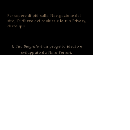
Condividi questa pagina
Per sapere di più sulla Navigazione del
sito, l'utilizzo dei cookies e la tua Privacy,
clicca qui
Il Tuo Biografo
è un progetto ideato e
sviluppato da Nina Ferrari.
Contatta
Il Tuo Biografo
!
NINA FERRARI - IL TUO BIOGRAFO
CF FRRNNI82D46L378O | P.IVA
02455100228
Strada della Pozzata - 38123 Trento (TN) -
ITALIA
© 2019 Il Tuo Biografo by NINA FERRARI.