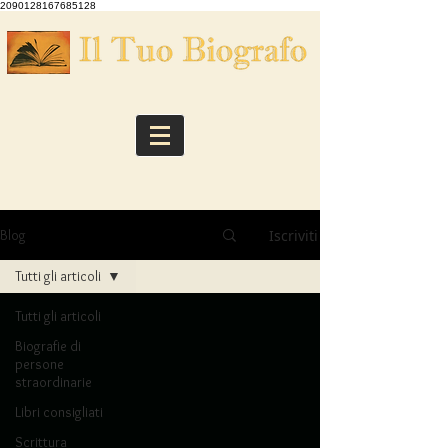
2090128167685128
Iscriviti
Blog
Tutti gli articoli
Tutti gli articoli
Biografie di
persone
straordinarie
Libri consigliati
Scrittura