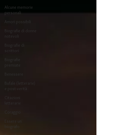
Alcune memorie
personali
Amori possibili
Biografie di donne
notevoli
Biografie di
scrittori
Biografie
premiate
Benessere
Bufale (letterarie)
e post-verità
Citazioni
letterarie
Coraggio
Essere un
biografo