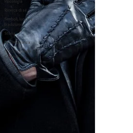
Psicologia
Ricerca di sé
Simboli, luoghi e
tradizione
Storia
Testimonianza
I Racconti della
Cantina