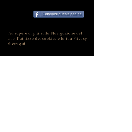
Condividi questa pagina
Per sapere di più sulla Navigazione del
sito, l'utilizzo dei cookies e la tua Privacy,
clicca qui
Il Tuo Biografo
è un progetto ideato e
sviluppato da Nina Ferrari.
Contatta
Il Tuo Biografo
!
NINA FERRARI - IL TUO BIOGRAFO
CF FRRNNI82D46L378O | P.IVA
02455100228
Strada della Pozzata - 38123 Trento (TN) -
ITALIA