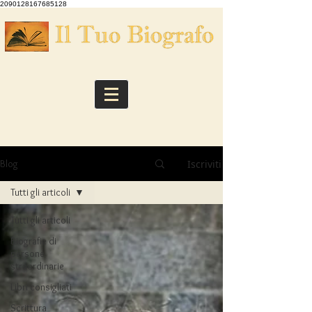
2090128167685128
Iscriviti
Blog
Tutti gli articoli
Tutti gli articoli
Biografie di
persone
straordinarie
Libri consigliati
Scrittura