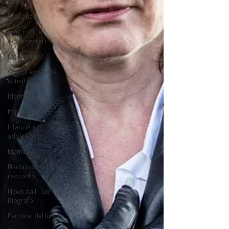
Famiglia
Filosofia
Film, corti e
documentari
Fotografia
Grandi scoperte
scientifiche
Identità
Impresa
Infanzia e
adolescenza
Memoria
Narrazione e
racconto
News da Il Tuo
Biografo
Percorsi del lutto