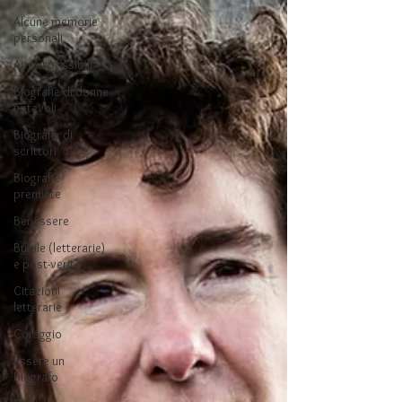
Alcune memorie
personali
Amori possibili
Biografie di donne
notevoli
Biografie di
scrittori
Biografie
premiate
Benessere
Bufale (letterarie)
e post-verità
Citazioni
letterarie
Coraggio
Essere un
biografo